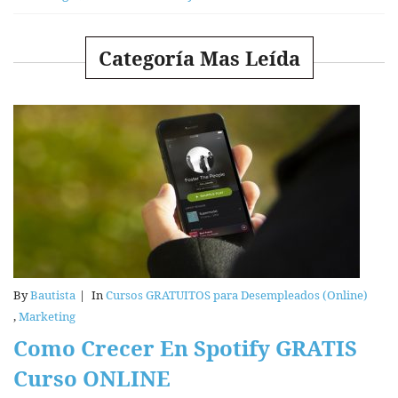
Categoría Mas Leída
By
Bautista
|
In
Cursos GRATUITOS para Desempleados (Online)
,
Marketing
Como Crecer En Spotify GRATIS
Curso ONLINE