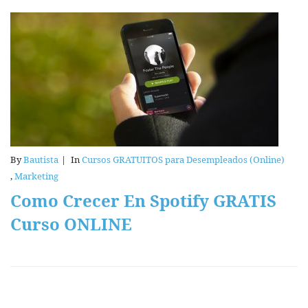
By
Bautista
|
In
Cursos GRATUITOS para Desempleados (Online)
,
Marketing
Como Crecer En Spotify GRATIS
Curso ONLINE