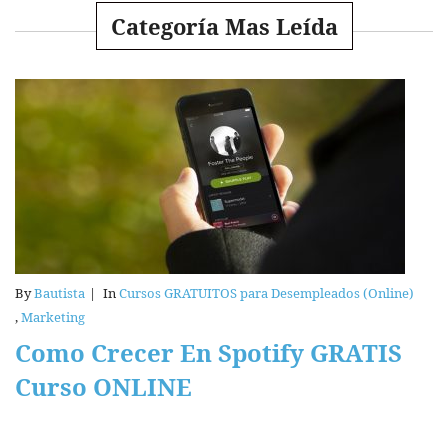
Categoría Mas Leída
By
Bautista
|
In
Cursos GRATUITOS para Desempleados (Online)
,
Marketing
Como Crecer En Spotify GRATIS
Curso ONLINE