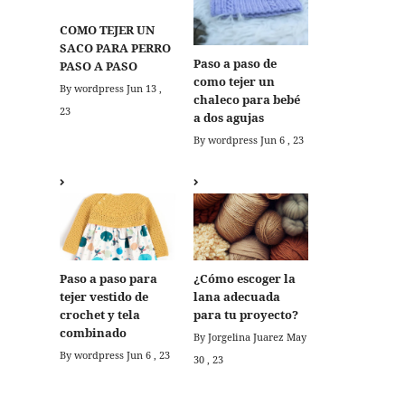
COMO TEJER UN
SACO PARA PERRO
Paso a paso de
PASO A PASO
como tejer un
By wordpress
Jun 13 ,
chaleco para bebé
23
a dos agujas
By wordpress
Jun 6 , 23
Paso a paso para
¿Cómo escoger la
tejer vestido de
lana adecuada
crochet y tela
para tu proyecto?
combinado
By Jorgelina Juarez
May
By wordpress
Jun 6 , 23
30 , 23