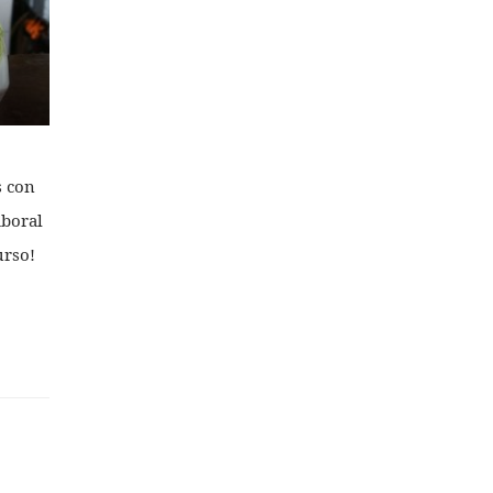
s con
aboral
urso!