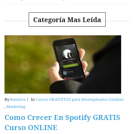
Categoría Mas Leída
By
Bautista
|
In
Cursos GRATUITOS para Desempleados (Online)
,
Marketing
Como Crecer En Spotify GRATIS
Curso ONLINE