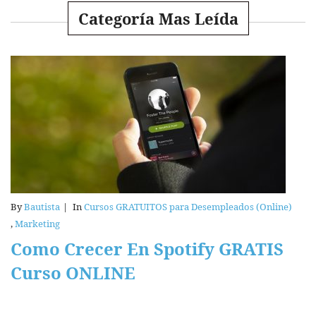
Categoría Mas Leída
By
Bautista
|
In
Cursos GRATUITOS para Desempleados (Online)
,
Marketing
Como Crecer En Spotify GRATIS
Curso ONLINE