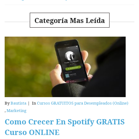
Categoría Mas Leída
By
Bautista
|
In
Cursos GRATUITOS para Desempleados (Online)
,
Marketing
Como Crecer En Spotify GRATIS
Curso ONLINE