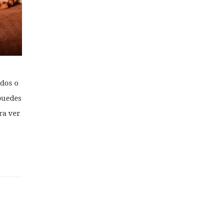
idos o
 puedes
ra ver