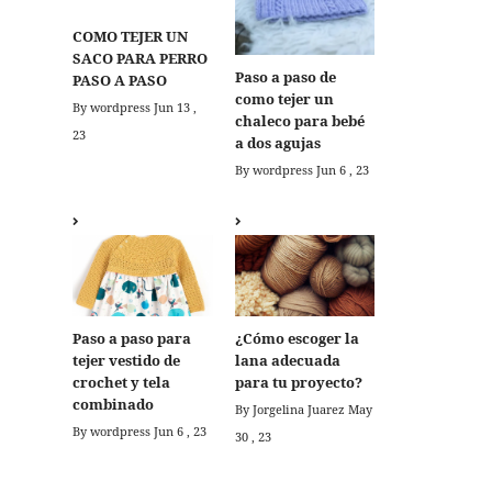
COMO TEJER UN
SACO PARA PERRO
Paso a paso de
PASO A PASO
como tejer un
By wordpress
Jun 13 ,
chaleco para bebé
23
a dos agujas
By wordpress
Jun 6 , 23
Paso a paso para
¿Cómo escoger la
tejer vestido de
lana adecuada
crochet y tela
para tu proyecto?
combinado
By Jorgelina Juarez
May
By wordpress
Jun 6 , 23
30 , 23