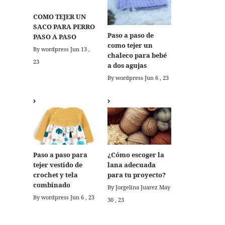
COMO TEJER UN
SACO PARA PERRO
Paso a paso de
PASO A PASO
como tejer un
By wordpress
Jun 13 ,
chaleco para bebé
23
a dos agujas
By wordpress
Jun 6 , 23
Paso a paso para
¿Cómo escoger la
tejer vestido de
lana adecuada
crochet y tela
para tu proyecto?
combinado
By Jorgelina Juarez
May
By wordpress
Jun 6 , 23
30 , 23