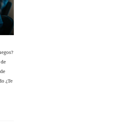
juegos?
 de
 de
do ¿Te