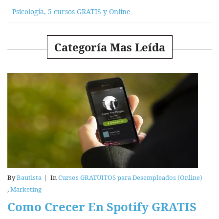
Psicología, 5 cursos GRATIS y Online
Categoría Mas Leída
By
Bautista
|
In
Cursos GRATUITOS para Desempleados (Online)
,
Marketing
Como Crecer En Spotify GRATIS